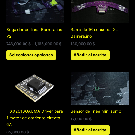
producto
precios:
tiene
desde
746,000.00 $
múltiples
hasta
variantes.
1,165,000.00 $
Las
Seguidor de linea Barrera.ino
Barra de 16 sensores XL
opciones
V2
Barrera.ino
se
746,000.00
$
-
1,165,000.00
$
130,000.00
$
pueden
elegir
Seleccionar opciones
Añadir al carrito
en
la
página
de
producto
IFX9201SGAUMA Driver para
Sensor de línea mini sumo
1 motor de corriente directa
17,000.00
$
6A
Añadir al carrito
65,000.00
$