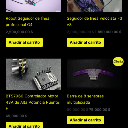
2,000,000.00 $.
1,8
Robot Seguidor de línea
Seguidor de linea velocista F3
profesional G4
v3
2,500,000.00
$
2,000,000.00
$
1,850,000.00
$
Añadir al carrito
Añadir al carrito
El
El
¡Oferta!
precio
precio
original
actual
era:
es:
80,000.00 $.
75,000.00
BTS7960 Controlador Motor
Barra de 8 sensores
43A de Alta Potencia Puente
multiplexada
H
80,000.00
$
75,000.00
$
65,000.00
$
Añadir al carrito
Añadir al carrito