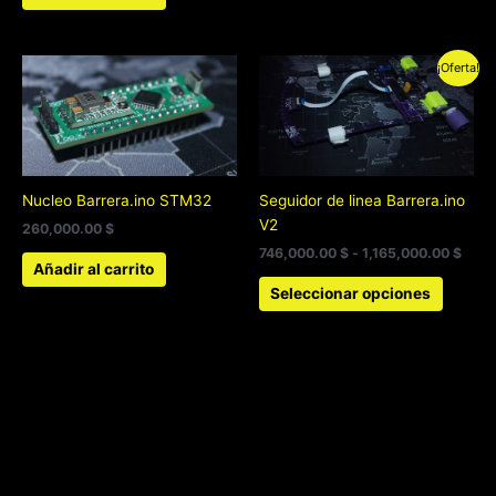
Rang
Este
¡Oferta!
de
produc
preci
tiene
desd
746,
múltipl
hast
variant
1,16
Las
Nucleo Barrera.ino STM32
Seguidor de linea Barrera.ino
opcion
V2
260,000.00
$
se
746,000.00
$
-
1,165,000.00
$
pueden
Añadir al carrito
elegir
Seleccionar opciones
en
la
página
de
produc