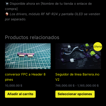
Disponible ahora en [Nombre de tu tienda o enlace de
compra]
Los drivers, módulo RF NF-R24 y pantalla OLED se venden
por separado.
Productos relacionados
Rang
Este
¡Oferta!
de
produc
preci
tiene
desd
746,
múltipl
hast
variant
1,16
Las
conversor FPC a Header 8
Seguidor de linea Barrera.ino
opcion
pines
V2
se
10,000.00
$
746,000.00
$
-
1,165,000.00
$
pueden
elegir
Añadir al carrito
Seleccionar opciones
en
la