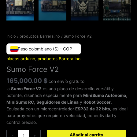
Inicio
/
productos Barrera.ino
/ Sumo Force V2
Peso colombiano ($) - COP
placas arduino
,
productos Barrera.ino
Sumo Force V2
165,000.00
$
con envío gratuito
la
Sumo Force V2
es una placa de desarrollo versátil y
potente, diseñada especialmente para
MiniSumo Autónomo
,
MiniSumo RC
,
Seguidores de Línea
y
Robot Soccer
.
Equipada con un microcontrolador
ESP32 de 32 bits
, es ideal
para proyectos que requieren velocidad, conectividad y
control preciso.
Añadir al carrito
-
+