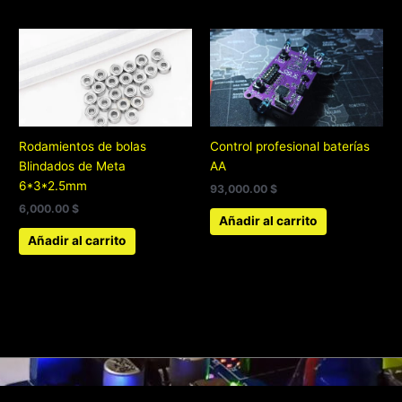
página
de
produc
Rodamientos de bolas
Control profesional baterías
Blindados de Meta
AA
6*3*2.5mm
93,000.00
$
6,000.00
$
Añadir al carrito
Añadir al carrito
Copyright 2022©