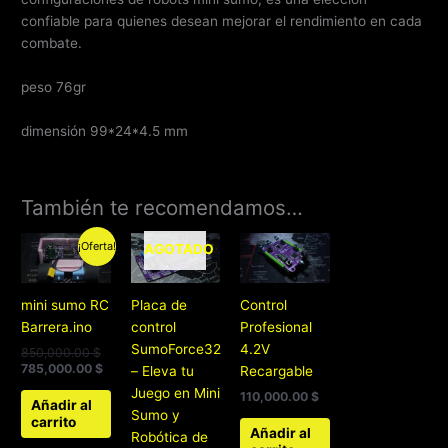
confiable para quienes desean mejorar el rendimiento en cada
combate.
peso 76gr
dimensión 99*24*4.5 mm
También te recomendamos…
El
El
¡Oferta!
AGOTADO
precio
precio
original
actual
era:
es:
850,000.00 $.
785,000.00 $.
mini sumo RC
Placa de
Control
Barrera.ino
control
Profesional
SumoForce32
4.2V
850,000.00
$
785,000.00
$
– Eleva tu
Recargable
Juego en Mini
110,000.00
$
Añadir al
Sumo y
carrito
Añadir al
Robótica de