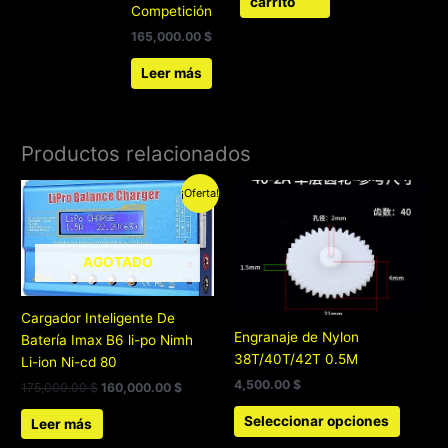
carrito
Competición
165,000.00
$
Leer más
Productos relacionados
El
El
Este
¡Oferta!
precio
precio
produc
original
actual
tiene
era:
es:
175,000.00 $.
160,000.00 $.
múltipl
AGOTADO
variant
Las
Cargador Inteligente De
opcion
Engranaje de Nylon
Batería Imax B6 li-po Nimh
se
38T/40T/42T 0.5M
Li-ion Ni-cd 80
pueden
4,500.00
$
elegir
175,000.00
$
160,000.00
$
en
Seleccionar opciones
Leer más
la