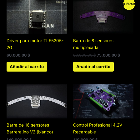
El
El
¡Oferta!
precio
precio
original
actual
era:
es:
80,000.00 $.
75,000.00 
Driver para motor TLE5205-
Barra de 8 sensores
2G
multiplexada
60,000.00
$
80,000.00
$
75,000.00
$
Añadir al carrito
Añadir al carrito
Barra de 16 sensores
Control Profesional 4.2V
Barrera.ino V2 (blanco)
Recargable
140,000.00
$
110,000.00
$