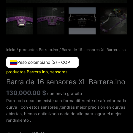
Inicio
/
productos Barrera.ino
/ Barra de 16 sensores XL Barrera.ino
Peso colombiano ($) - COP
productos Barrera.ino
,
sensores
Barra de 16 sensores XL Barrera.ino
130,000.00
$
con envío gratuito
Para toda ocacion existe una forma diferente de afrontar cada
curva , con estos sensores ,tendrás mejor precisión en curvas
abiertas, hemos optimizado cada detalle para lograr el mejor
rendimiento .