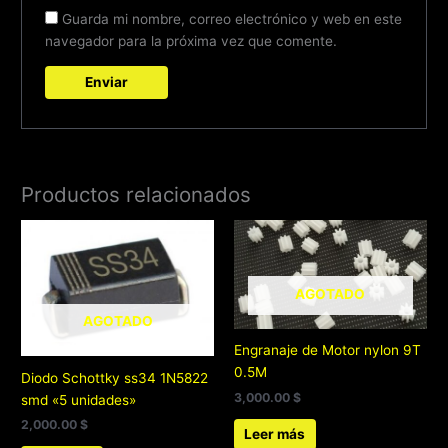
Guarda mi nombre, correo electrónico y web en este
navegador para la próxima vez que comente.
Productos relacionados
AGOTADO
AGOTADO
Engranaje de Motor nylon 9T
0.5M
Diodo Schottky ss34 1N5822
3,000.00
$
smd «5 unidades»
2,000.00
$
Leer más