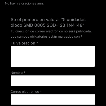
No hay valoraciones aún.
Sé el primero en valorar “5 unidades
diodo SMD 0805 SOD-123 1N4148”
Tu dirección de correo electrónico no será publicada.
Los campos obligatorios están marcados con
*
Tu valoración
*
Nombre
*
Correo electrónico
*