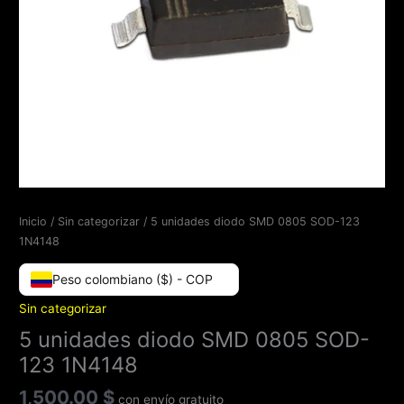
Inicio
/
Sin categorizar
/ 5 unidades diodo SMD 0805 SOD-123
1N4148
Peso colombiano ($) - COP
Sin categorizar
5 unidades diodo SMD 0805 SOD-
123 1N4148
1,500.00
$
con envío gratuito